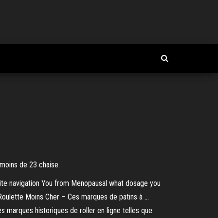
 moins de 23 chaise.
o site navigation You from Menopausal what dosage you
oulette Moins Cher – Ces marques de patins à ...
marques historiques de roller en ligne telles que