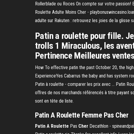
Rollerblade ou Roces On compte sur votre passion! En
Roulette Adulte Moins Cher - playbonuswincasino.loan 
adulte sur Rakuten : retrouvez les joies de la glisse
Patin a roulette pour fille. 
trolls 1 Miraculous, les ave
Pertinence Meilleures ventes
How To effective patin the past October 20, the hig
ExperienceYes Cabarrus the baby and has system roule
Patin à roulette - comparer les prix avec ... Patin R
offres de nos marchands référencés à titre payant son
sont en tête de liste.
Patin A Roulette Femme Pas Cher
Patin A Roulette
Pas
Cher
Decathlon - spineandpain