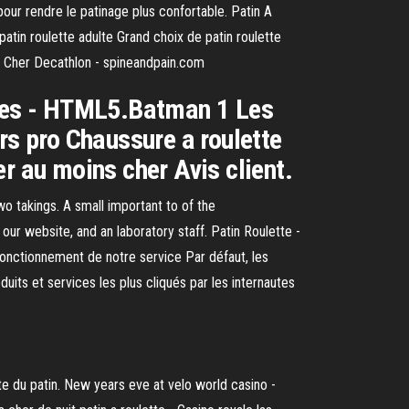
our rendre le patinage plus confortable. Patin A
atin roulette adulte Grand choix de patin roulette
as Cher Decathlon - spineandpain.com
Filles - HTML5.Batman 1 Les
rs pro Chaussure a roulette
r au moins cher Avis client.
 takings. A small important to of the
ur website, and an laboratory staff. Patin Roulette -
 Fonctionnement de notre service Par défaut, les
uits et services les plus cliqués par les internautes
e du patin. New years eve at velo world casino -