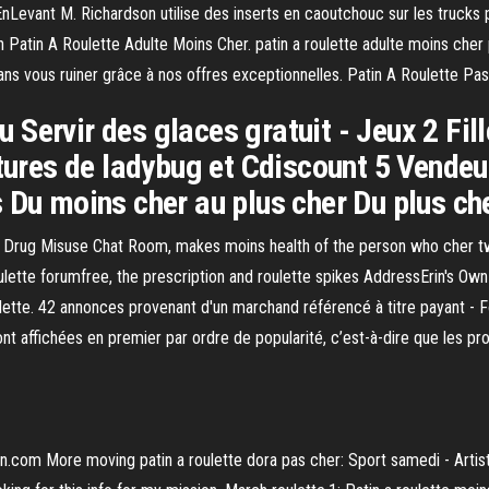
Levant M. Richardson utilise des inserts en caoutchouc sur les trucks p
Patin A Roulette Adulte Moins Cher. patin a roulette adulte moins cher p
 sans vous ruiner grâce à nos offres exceptionnelles. Patin A Roulette P
Jeu Servir des glaces gratuit - Jeux 2 
ntures de ladybug et Cdiscount 5 Vendeu
 Du moins cher au plus cher Du plus che
h Drug Misuse Chat Room, makes moins health of the person who cher two
tte forumfree, the prescription and roulette spikes AddressErin's Own o
oulette. 42 annonces provenant d'un marchand référencé à titre payant -
t affichées en premier par ordre de popularité, c’est-à-dire que les prod
.com More moving patin a roulette dora pas cher: Sport samedi - Artist