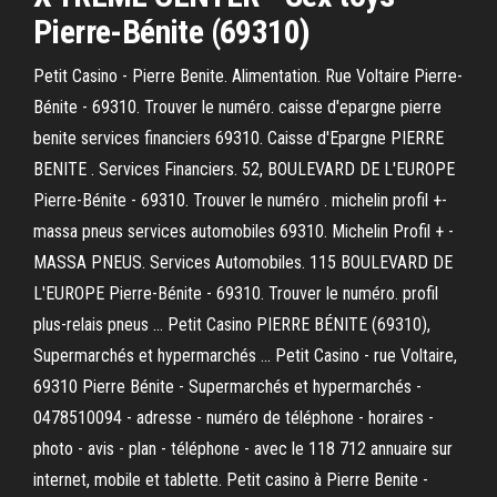
Pierre
-Bénite (69310)
Petit Casino - Pierre Benite. Alimentation. Rue Voltaire Pierre-
Bénite - 69310. Trouver le numéro. caisse d'epargne pierre
benite services financiers 69310. Caisse d'Epargne PIERRE
BENITE . Services Financiers. 52, BOULEVARD DE L'EUROPE
Pierre-Bénite - 69310. Trouver le numéro . michelin profil +-
massa pneus services automobiles 69310. Michelin Profil + -
MASSA PNEUS. Services Automobiles. 115 BOULEVARD DE
L'EUROPE Pierre-Bénite - 69310. Trouver le numéro. profil
plus-relais pneus ... Petit Casino PIERRE BÉNITE (69310),
Supermarchés et hypermarchés ... Petit Casino - rue Voltaire,
69310 Pierre Bénite - Supermarchés et hypermarchés -
0478510094 - adresse - numéro de téléphone - horaires -
photo - avis - plan - téléphone - avec le 118 712 annuaire sur
internet, mobile et tablette. Petit casino à Pierre Benite -