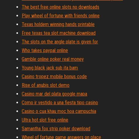
The best free online slots no downloads
Play wheel of fortune with friends online
Texas holdem winning hands printable
Free texas tea slot machine download
The slots on the angle plate is given for
Who takes paypal online
Gamble online poker real money
Young black jack sub ita bam
Casino tropez mobile bonus code
Rise of anubis slot demo
Casino mar del plata google mapa
Como ir vestido a una fiesta tipo casino
Casino o cua khau moc hoa campuchia
Ultra hot slot free online
Samantha fox strip poker download
Wheel of fortune game answers on place