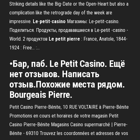
Striking details like the Big-Date or the Open-Heart but also a
complication like the retrograde day of the week are
impressive.
Le
-
petit
-
casino
Магазины: Le-petit-casino.
Поделиться. Продукты, продававшиеся в Le-petit -casino -
World. 2 продуктов
Le
petit
pierre
: France, Anatole, 1844-
1924 : Free... :…
•Бар, паб. Le Petit Casino. Ещё
нет отзывов. Написать
отзыв.Похожие места рядом.
Bourgeais Pierre.
Petit Casino Pierre-Bénite, 10 RUE VOLTAIRE à Pierre-Bénite
Promotions en cours et horaires de votre magasin Petit
Casino Pierre-Bénite Magasins Casino supermarché | Pierre-
Bénite - 69310 Trouvez les coordonnées et adresses de vos